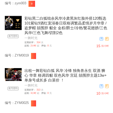
编号：zym003
9
彩钻黑二白狐咄余风华冷肃黑灰红脸外搭120甄选
101紫钻9酒红宠溺春日双格调繁晶柔情岁月华章 /
盗梦帽 囍围脖 貂全 金权/爵士/冷艳/繁花翅膀/三色
风华/三色飞舞/切割2色
账号密码
一舞时光
商
赔
近期好评：
314
次
15
起租:
2小时
起
押金:
0
元
元/小时
编号：ZYM0019
出租一舞彩钻白狐 风华 冷锋 独角兽永生 双酒 狮
心 华章 格调四貂 双色风华 宫廷 囍围脖主题13w+
单身号成长多 白菜价 ！
一舞时光
商
赔
账号密码
近期好评：
313
次
10
起租:
3小时
起
押金:
0
元
元/小时
编号：ZYM0025