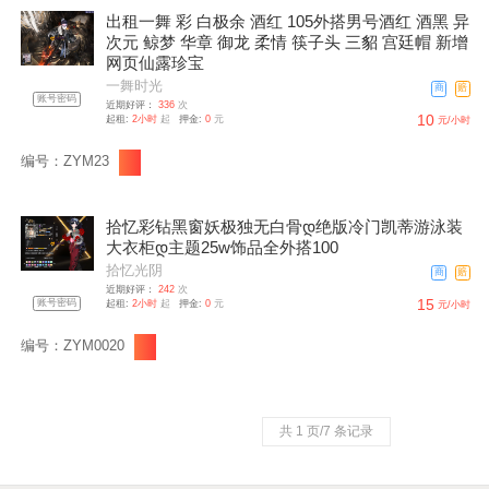
出租一舞 彩 白极余 酒红 105外搭男号酒红 酒黑 异
次元 鲸梦 华章 御龙 柔情 筷子头 三貂 宫廷帽 新增
网页仙露珍宝
一舞时光
商
赔
账号密码
近期好评：
336
次
10
起租:
2小时
起
押金:
0
元
元/小时
编号：ZYM23
拾忆彩钻黑窗妖极独无白骨დ绝版冷门凯蒂游泳装
大衣柜დ主题25w饰品全外搭100
拾忆光阴
商
赔
近期好评：
242
次
15
账号密码
起租:
2小时
起
押金:
0
元
元/小时
编号：ZYM0020
共 1 页/7 条记录