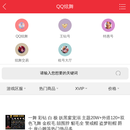
QQ炫舞
QQ炫舞
王钻号
特惠号
炫舞交易
租号大厅
游戏区服
热门商品
XVIP
价格
一舞 彩钻 白 极 妖黑窗宠溺 主题20W+外搭120+双
色飞舞 金权毛 囍围脖 貂毛全 警戒帽 盗梦鞋帽 爵
士 座山雕等热门饰品多