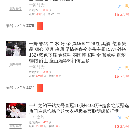
一舞时光
商
赔
账号密码
近期好评：
396
次
15
起租:
小时
起
押金:
0
元
元/小时
编号：ZYM0028
一舞 彩钻 白 极 冷 余 风华永生 酒红 黑酒 宠溺 繁
晶 狮心 岁月 格调 柔情等多变身头主题19W+外搭
132+双色飞舞 金权毛 囍围脖 貂毛全 警戒帽 盗梦
鞋帽 爵士 座山雕等热门饰品多
账号密码
一舞时光
商
赔
近期好评：
335
次
15
起租:
4小时
起
押金:
0
元
元/小时
编号：ZYM0027
十年之约王钻女号皇冠11积分100万+超多绝版甄选
热门主题饰品全超大衣柜极品套脸型成长打满
十年之约
商
赔
近期好评：
442
次
10
账号密码
起租:
2小时
起
押金:
0
元
元/小时